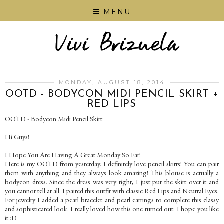
MENU
MONDAY, AUGUST 18, 2014
OOTD - BODYCON MIDI PENCIL SKIRT +
RED LIPS
OOTD - Bodycon Midi Pencil Skirt
Hi Guys!
I Hope You Are Having A Great Monday So Far!
Here is my OOTD from yesterday. I definitely love pencil skirts! You can pair
them with anything and they always look amazing! This blouse is actually a
bodycon dress. Since the dress was very tight, I just put the skirt over it and
you cannot tell at all. I paired this outfit with classic Red Lips and Neutral Eyes.
For jewelry I added a pearl bracelet and pearl earrings to complete this classy
and sophisticated look. I really loved how this one turned out. I hope you like
it :D