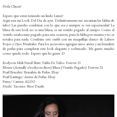
Hola Chicas!
Espero que esten teniendo un lindo Lunes!
Aqui esta mi Look Del Dia de ayer. Definitivamente me encantan las faldas de
tubo! Las puedes combinar con lo que sea y siempre se ven espectacular! La
blusa de este look no es una blusa, es un vestido pegado al cuerpo. Como el
vestido estaba muy pegado para esta ocacion, puse la falda por encima y no se
notaba para nada. Combine este outfit con un maquillaje clasico de Labios
Rojos y Ojos Neutrales. Para los accesorios agregue unos aretes y un brazalete
de perlas para completar este look elegante y sofisticado. Me gusto mucho
como quedo todo. Espero que les guste :D
Bodycon Midi Pencil Skirt/ Falda De Tubo: Forever 21
Blouse (Actually a bodycon dress) Blusa (Vestido Pegado): Forever 21
Pearl Bracelet/ Brazalete de Perlas: Ebay
Pearl Earrings/ Aretes de Perlas: Ebay
Purse/ Cartera: ALDO
Heels/ Tacones: Shoe Dazzle