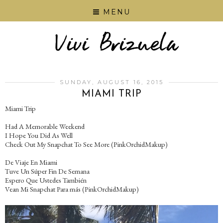
MENU
SUNDAY, AUGUST 16, 2015
MIAMI TRIP
Miami Trip
Had A Memorable Weekend
I Hope You Did As Well
Check Out My Snapchat To See More (PinkOrchidMakup)
De Viaje En Miami
Tuve Un Súper Fin De Semana
Espero Que Ustedes También
Vean Mi Snapchat Para más (PinkOrchidMakup)