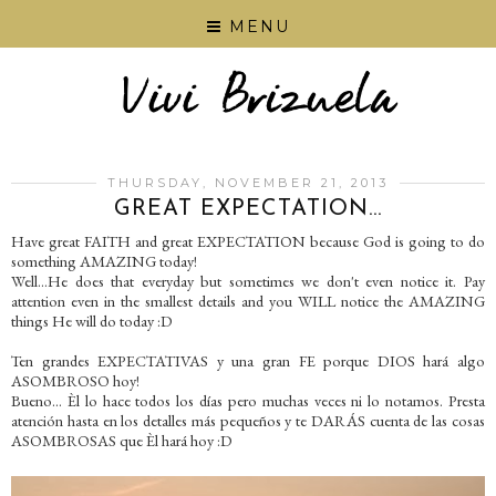
MENU
THURSDAY, NOVEMBER 21, 2013
GREAT EXPECTATION...
Have great FAITH and great EXPECTATION because God is going to do
something AMAZING today!
Well...He does that everyday but sometimes we don't even notice it. Pay
attention even in the smallest details and you WILL notice the AMAZING
things He will do today :D
Ten grandes EXPECTATIVAS y una gran FE porque DIOS hará algo
ASOMBROSO hoy!
Bueno... Èl lo hace todos los días pero muchas veces ni lo notamos. Presta
atención hasta en los detalles más pequeños y te DARÁS cuenta de las cosas
ASOMBROSAS que Èl hará hoy :D