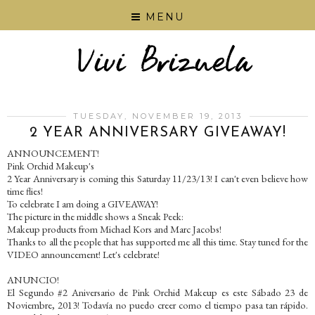
MENU
TUESDAY, NOVEMBER 19, 2013
2 YEAR ANNIVERSARY GIVEAWAY!
ANNOUNCEMENT!
Pink Orchid Makeup's
2 Year Anniversary is coming this Saturday 11/23/13! I can't even believe how
time flies!
To celebrate I am doing a GIVEAWAY!
The picture in the middle shows a Sneak Peek:
Makeup products from Michael Kors and Marc Jacobs!
Thanks to all the people that has supported me all this time. Stay tuned for the
VIDEO announcement! Let's celebrate!
ANUNCIO!
El Segundo #2 Aniversario de Pink Orchid Makeup es este Sábado 23 de
Noviembre, 2013! Todavía no puedo creer como el tiempo pasa tan rápido.