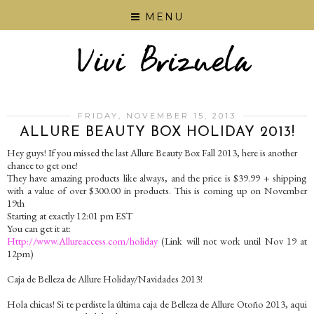
MENU
FRIDAY, NOVEMBER 15, 2013
ALLURE BEAUTY BOX HOLIDAY 2013!
Hey guys! If you missed the last Allure Beauty Box Fall 2013, here is another
chance to get one!
They have amazing products like always, and the price is $39.99 + shipping
with a value of over $300.00 in products. This is coming up on November
19th
Starting at exactly 12:01 pm EST
You can get it at:
Http://www.Allureaccess.com/holiday
(Link will not work until Nov 19 at
12pm)
Caja de Belleza de Allure Holiday/Navidades 2013!
Hola chicas! Si te perdiste la última caja de Belleza de Allure Otoño 2013, aqui