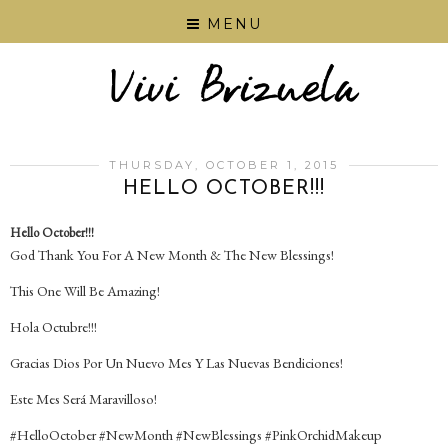
MENU
THURSDAY, OCTOBER 1, 2015
HELLO OCTOBER!!!
Hello October!!!
God Thank You For A New Month & The New Blessings!
This One Will Be Amazing!
Hola Octubre!!!
Gracias Dios Por Un Nuevo Mes Y Las Nuevas Bendiciones!
Este Mes Será Maravilloso!
‪#‎HelloOctober‬ ‪#‎NewMonth‬ ‪#‎NewBlessings‬ ‪#‎PinkOrchidMakeup‬