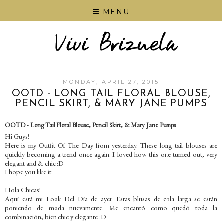
MENU
MONDAY, APRIL 27, 2015
OOTD - LONG TAIL FLORAL BLOUSE,
PENCIL SKIRT, & MARY JANE PUMPS
OOTD - Long Tail Floral Blouse, Pencil Skirt, & Mary Jane Pumps
Hi Guys!
Here is my Outfit Of The Day from yesterday. These long tail blouses are
quickly becoming a trend once again. I loved how this one turned out, very
elegant and & chic :D
I hope you like it
Hola Chicas!
Aquí está mi Look Del Día de ayer. Estas blusas de cola larga se están
poniendo de moda nuevamente. Me encantó como quedó toda la
combinación, bien chic y elegante :D