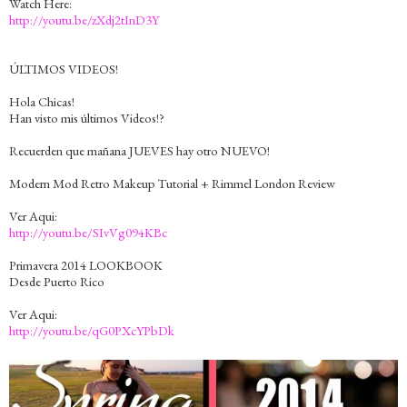
Watch Here:
http://youtu.be/zXdj2tInD3Y
ÚLTIMOS VIDEOS!
Hola Chicas!
Han visto mis últimos Videos!?
Recuerden que mañana JUEVES hay otro NUEVO!
Modern Mod Retro Makeup Tutorial + Rimmel London Review
Ver Aqui:
http://youtu.be/SIvVg094KBc
Primavera 2014 LOOKBOOK
Desde Puerto Rico
Ver Aqui:
http://youtu.be/qG0PXcYPbDk