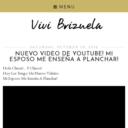
MENU
SATURDAY, OCTOBER 29, 2016
NUEVO VIDEO DE YOUTUBE! MI
ESPOSO ME ENSEÑA A PLANCHAR!
Hola Chicas!... Y Chicos!
Hoy Les Tengo Un Nuevo Videito:
Mi Esposo Me Enseña A Planchar!