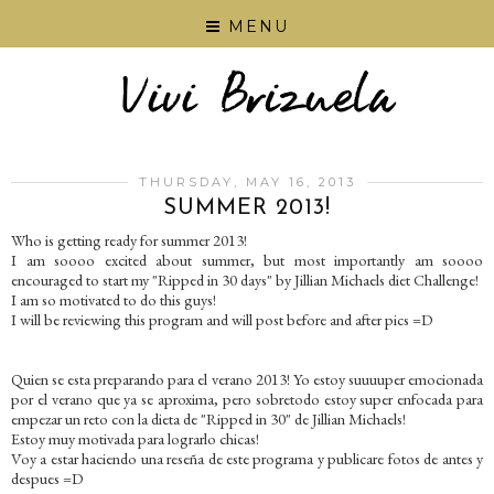
MENU
THURSDAY, MAY 16, 2013
SUMMER 2013!
Who is getting ready for summer 2013!
I am soooo excited about summer, but most importantly am soooo
encouraged to start my "Ripped in 30 days" by Jillian Michaels diet Challenge!
I am so motivated to do this guys!
I will be reviewing this program and will post before and after pics =D
Quien se esta preparando para el verano 2013! Yo estoy suuuuper emocionada
por el verano que ya se aproxima, pero sobretodo estoy super enfocada para
empezar un reto con la dieta de "Ripped in 30" de Jillian Michaels!
Estoy muy motivada para lograrlo chicas!
Voy a estar haciendo una reseña de este programa y publicare fotos de antes y
despues =D